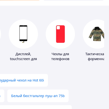
Дисплей,
Чехлы для
Тактическая 
touchscreen для
телефонов
форменная
телефонов
одежда
ударный чехол на Hot 60i
а
Белый бюстгальтер пуш-ап 75b