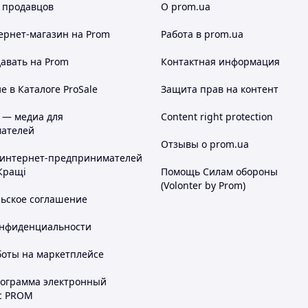
 продавцов
О prom.ua
ернет-магазин
на Prom
Работа в prom.ua
авать на Prom
Контактная информация
 в Каталоге ProSale
Защита прав на контент
 — медиа для
Content right protection
ателей
Отзывы о prom.ua
 интернет-предпринимателей
Кращі
Помощь Силам обороны
(Volonter by Prom)
льское соглашение
онфиденциальности
боты на маркетплейсе
рограмма электронный
с PROM