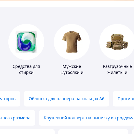
Средства для
Мужские
Разгрузочные
стирки
футболки и
жилеты и
майки
плитоноски без
плит
маторов
Обложка для планера на кольцах А6
Противо
льшого размера
Кружевной конверт на выписку из роддом