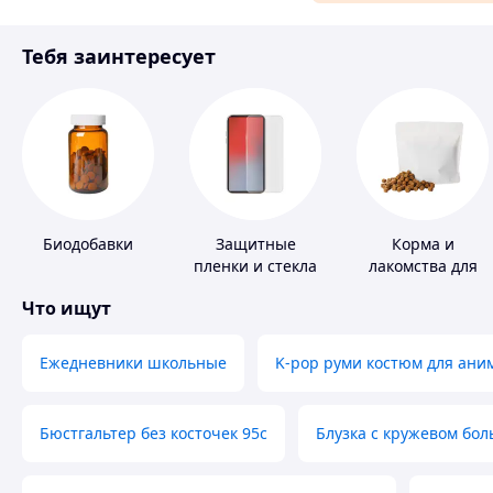
Материалы для ремонта
Тебя заинтересует
Спорт и отдых
Биодобавки
Защитные
Корма и
пленки и стекла
лакомства для
для портативных
домашних
Что ищут
устройств
животных и
птиц
Ежедневники школьные
K-pop руми костюм для ани
Бюстгальтер без косточек 95с
Блузка с кружевом бо