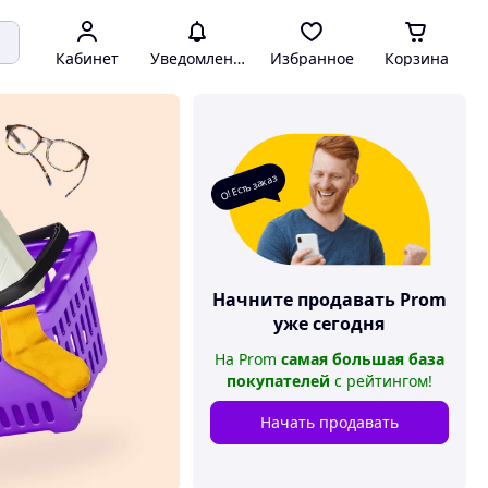
Кабинет
Уведомления
Избранное
Корзина
О! Есть заказ
Начните продавать
Prom
уже сегодня
На
Prom
самая большая база
покупателей
с рейтингом
!
Начать продавать