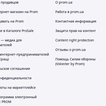
 продавцов
О prom.ua
ернет-магазин
на Prom
Работа в prom.ua
авать на Prom
Контактная информация
 в Каталоге ProSale
Защита прав на контент
 — медиа для
Content right protection
ателей
Отзывы о prom.ua
 интернет-предпринимателей
Кращі
Помощь Силам обороны
(Volonter by Prom)
льское соглашение
онфиденциальности
боты на маркетплейсе
рограмма электронный
с PROM