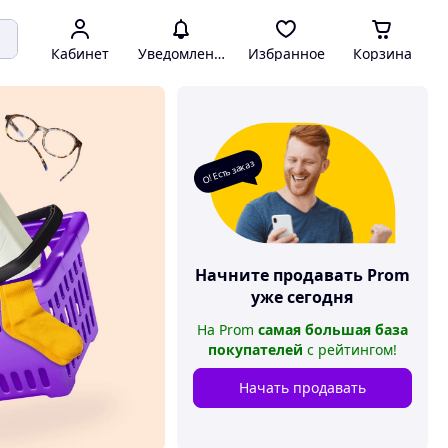
Кабинет
Уведомления
Избранное
Корзина
О! Есть заказ
Начните продавать
Prom
уже сегодня
На
Prom
самая большая база
покупателей
с рейтингом
!
Начать продавать