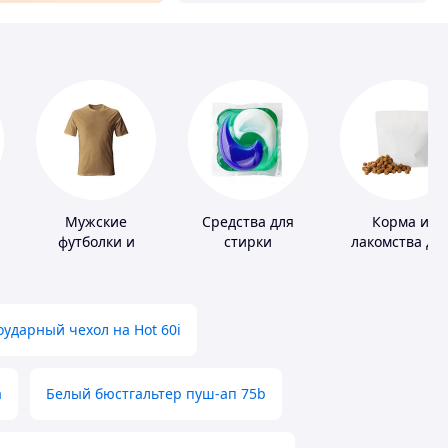
Мужские
Средства для
Корма и
футболки и
стирки
лакомства дл
майки
домашних
животных и
птиц
ударный чехол на Hot 60i
а
Белый бюстгальтер пуш-ап 75b