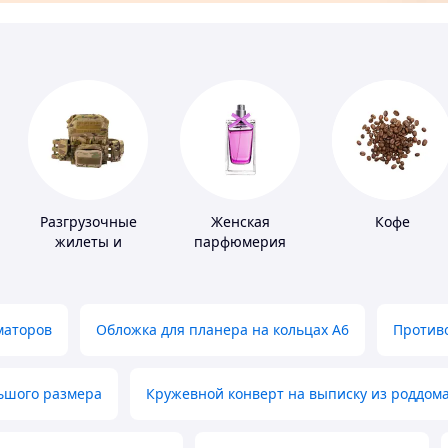
Разгрузочные
Женская
Кофе
жилеты и
парфюмерия
плитоноски без
плит
маторов
Обложка для планера на кольцах А6
Противо
льшого размера
Кружевной конверт на выписку из роддом