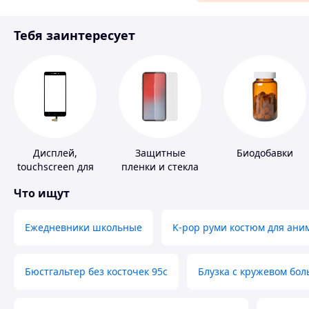
Материалы для ремонта
Тебя заинтересует
Спорт и отдых
Дисплей,
Защитные
Биодобавки
touchscreen для
пленки и стекла
телефонов
для портативных
Что ищут
устройств
Ежедневники школьные
K-pop руми костюм для ани
Бюстгальтер без косточек 95с
Блузка с кружевом бо