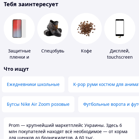
Тебя заинтересует
Защитные
Спецобувь
Кофе
Дисплей,
пленки и
touchscreen
стекла для
для
Что ищут
портативных
телефонов
устройств
Ежедневники школьные
K-pop руми костюм для анима
Бутсы Nike Air Zoom розовые
Футбольные ворота и фу
Prom — крупнейший маркетплейс Украины. Здесь 6
млн покупателей находят всё необходимое — от корма
для щенков до бронежилетов. А 60 тыс.