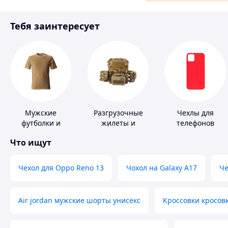
Материалы для ремонта
Тебя заинтересует
Спорт и отдых
Мужские
Разгрузочные
Чехлы для
футболки и
жилеты и
телефонов
майки
плитоноски без
Что ищут
плит
Чехол для Oppo Reno 13
Чохол на Galaxy A17
Че
Air jordan мужские шорты унисекс
Кроссовки кросов