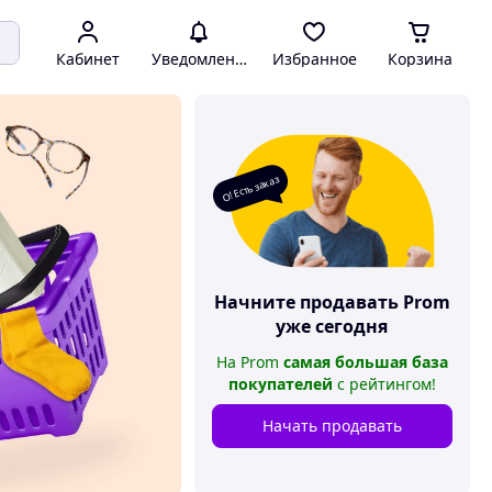
Кабинет
Уведомления
Избранное
Корзина
О! Есть заказ
Начните продавать
Prom
уже сегодня
На
Prom
самая большая база
покупателей
с рейтингом
!
Начать продавать