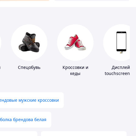
ы
Спецобувь
Кроссовки и
Дисплей,
кеды
touchscreen д
телефонов
ендовые мужские кроссовки
болка брендова белая