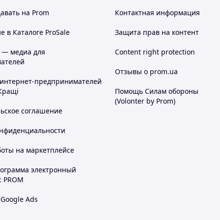
авать на Prom
Контактная информация
 в Каталоге ProSale
Защита прав на контент
 — медиа для
Content right protection
ателей
Отзывы о prom.ua
 интернет-предпринимателей
Кращі
Помощь Силам обороны
(Volonter by Prom)
льское соглашение
онфиденциальности
боты на маркетплейсе
рограмма электронный
с PROM
 Google Ads