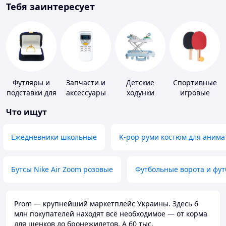
Тебя заинтересует
Футляры и
Запчасти и
Детские
Спортивные
подставки для
аксессуары
ходунки
игровые
драгоценностей
для бытовых
ракетки
Что ищут
кондиционеров
Ежедневники школьные
K-pop руми костюм для анима
Бутсы Nike Air Zoom розовые
Футбольные ворота и фу
Prom — крупнейший маркетплейс Украины. Здесь 6
млн покупателей находят всё необходимое — от корма
для щенков до бронежилетов. А 60 тыс.