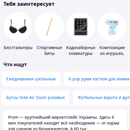
Тебя заинтересует
Бюстгальтеры
Спортивные
Кодонаборные
Композиции
биты
клавиатуры
из игрушек,
одежды,
Что ищут
подгузников
Ежедневники школьные
K-pop руми костюм для анима
Бутсы Nike Air Zoom розовые
Футбольные ворота и фу
Prom — крупнейший маркетплейс Украины. Здесь 6
млн покупателей находят всё необходимое — от корма
для щенков до бронежилетов. А 60 тыс.