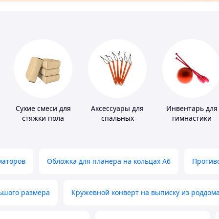
Сухие смеси для
Аксессуары для
Инвентарь для
стяжки пола
спальных
гимнастики
мешков,
карематов и
палаток
маторов
Обложка для планера на кольцах А6
Противо
льшого размера
Кружевной конверт на выписку из роддом