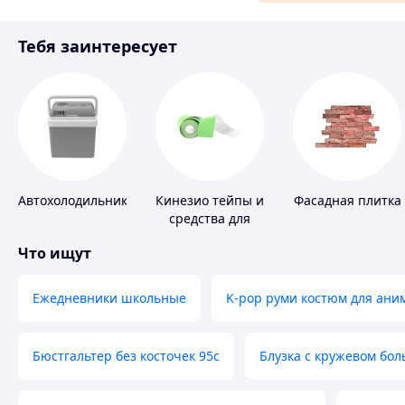
Материалы для ремонта
Тебя заинтересует
Спорт и отдых
Автохолодильники
Кинезио тейпы и
Фасадная плитка
средства для
тейпирования
Что ищут
Ежедневники школьные
K-pop руми костюм для ани
Бюстгальтер без косточек 95с
Блузка с кружевом бо