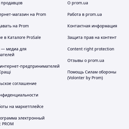
 продавцов
О prom.ua
ернет-магазин
на Prom
Работа в prom.ua
авать на Prom
Контактная информация
 в Каталоге ProSale
Защита прав на контент
 — медиа для
Content right protection
ателей
Отзывы о prom.ua
 интернет-предпринимателей
Кращі
Помощь Силам обороны
(Volonter by Prom)
льское соглашение
онфиденциальности
боты на маркетплейсе
рограмма электронный
с PROM