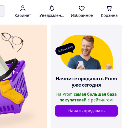
Кабинет
Уведомления
Избранное
Корзина
О! Есть заказ
Начните продавать
Prom
уже сегодня
На
Prom
самая большая база
покупателей
с рейтингом
!
Начать продавать