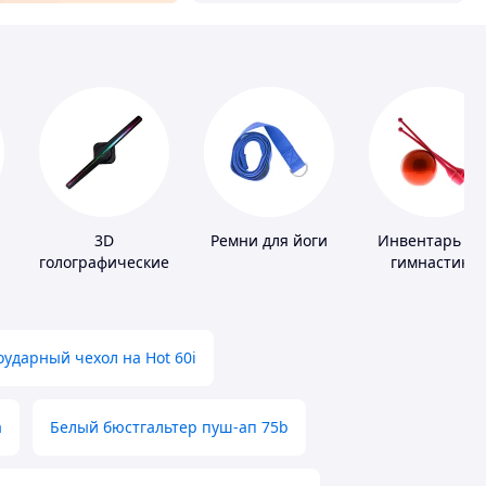
3D
Ремни для йоги
Инвентарь дл
голографические
гимнастики
устройства
ударный чехол на Hot 60i
а
Белый бюстгальтер пуш-ап 75b