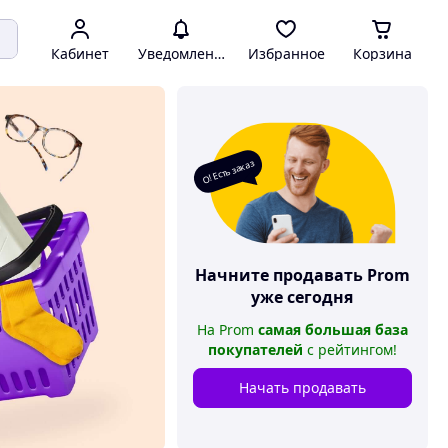
Кабинет
Уведомления
Избранное
Корзина
О! Есть заказ
Начните продавать
Prom
уже сегодня
На
Prom
самая большая база
покупателей
с рейтингом
!
Начать продавать