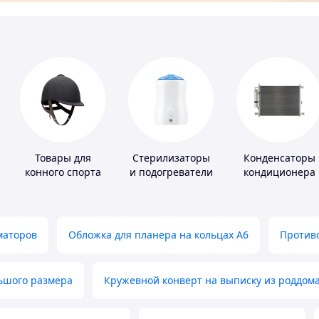
Товары для
Стерилизаторы
Конденсаторы
конного спорта
и подогреватели
кондиционера
для детского
питания
маторов
Обложка для планера на кольцах А6
Противо
льшого размера
Кружевной конверт на выписку из роддом