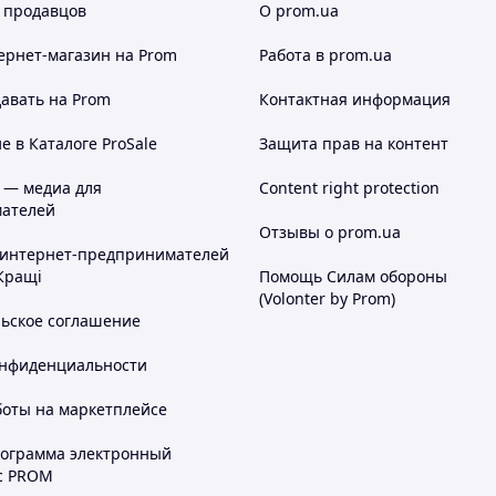
 продавцов
О prom.ua
ернет-магазин
на Prom
Работа в prom.ua
авать на Prom
Контактная информация
 в Каталоге ProSale
Защита прав на контент
 — медиа для
Content right protection
ателей
Отзывы о prom.ua
 интернет-предпринимателей
Кращі
Помощь Силам обороны
(Volonter by Prom)
льское соглашение
онфиденциальности
боты на маркетплейсе
рограмма электронный
с PROM