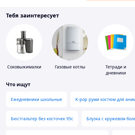
Материалы для ремонта
Тебя заинтересует
Спорт и отдых
Соковыжималки
Газовые котлы
Тетради и
дневники
Что ищут
Ежедневники школьные
K-pop руми костюм для ани
Бюстгальтер без косточек 95с
Блузка с кружевом бо