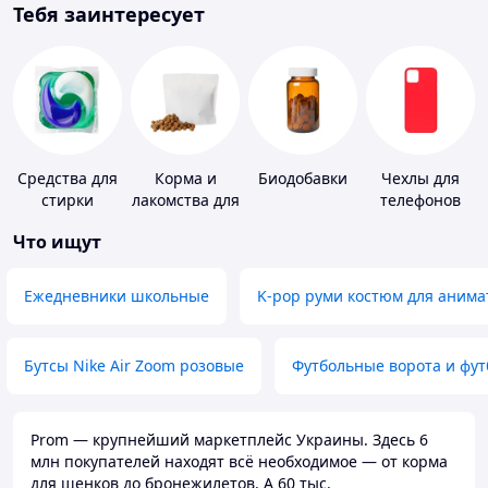
Тебя заинтересует
Средства для
Корма и
Биодобавки
Чехлы для
стирки
лакомства для
телефонов
домашних
Что ищут
животных и
птиц
Ежедневники школьные
K-pop руми костюм для анима
Бутсы Nike Air Zoom розовые
Футбольные ворота и фу
Prom — крупнейший маркетплейс Украины. Здесь 6
млн покупателей находят всё необходимое — от корма
для щенков до бронежилетов. А 60 тыс.