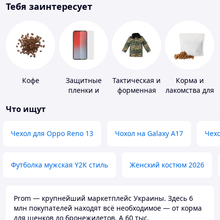
Тебя заинтересует
Кофе
Защитные
Тактическая и
Корма и
пленки и
форменная
лакомства для
стекла для
одежда
домашних
Что ищут
портативных
животных и
устройств
птиц
Чехол для Oppo Reno 13
Чохол на Galaxy A17
Чехо
Футболка мужская Y2K стиль
Женский костюм 2026
Prom — крупнейший маркетплейс Украины. Здесь 6
млн покупателей находят всё необходимое — от корма
для щенков до бронежилетов. А 60 тыс.