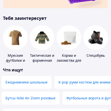
Тебя заинтересует
Мужские
Тактическая и
Корма и
Спецобувь
футболки и
форменная
лакомства для
майки
одежда
домашних
Что ищут
животных и
птиц
Ежедневники школьные
K-pop руми костюм для анима
Бутсы Nike Air Zoom розовые
Футбольные ворота и фу