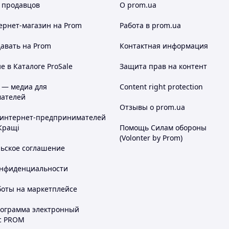
 продавцов
О prom.ua
ернет-магазин
на Prom
Работа в prom.ua
авать на Prom
Контактная информация
 в Каталоге ProSale
Защита прав на контент
 — медиа для
Content right protection
ателей
Отзывы о prom.ua
 интернет-предпринимателей
Кращі
Помощь Силам обороны
(Volonter by Prom)
льское соглашение
онфиденциальности
боты на маркетплейсе
рограмма электронный
с PROM