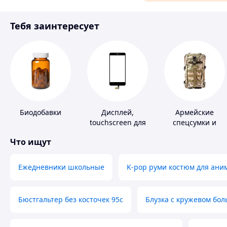
Материалы для ремонта
Тебя заинтересует
Спорт и отдых
Биодобавки
Дисплей,
Армейские
touchscreen для
спецсумки и
телефонов
рюкзаки
Что ищут
Ежедневники школьные
K-pop руми костюм для ани
Бюстгальтер без косточек 95с
Блузка с кружевом бо