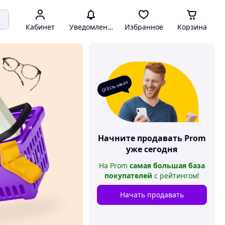
Кабинет
Уведомления
Избранное
Корзина
О! Есть заказ
Начните продавать
Prom
уже сегодня
На
Prom
самая большая база
покупателей
с рейтингом
!
Начать продавать