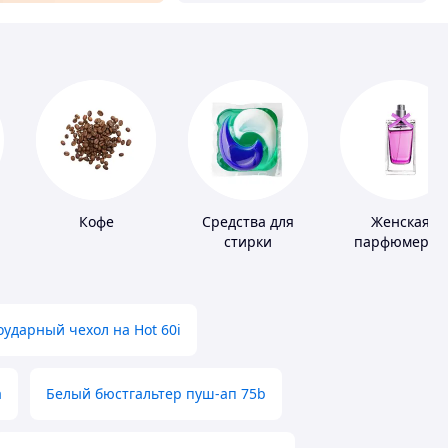
Кофе
Средства для
Женская
стирки
парфюмерия
ударный чехол на Hot 60i
а
Белый бюстгальтер пуш-ап 75b